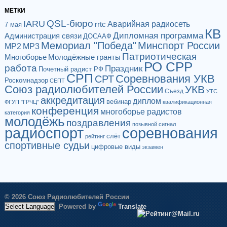
МЕТКИ
QSL-бюро
IARU
Аварийная радиосеть
rrtc
7 мая
КВ
Дипломная программа
Администрация связи
ДОСААФ
Мемориал "Победа"
Минспорт России
МР2
МР3
Патриотическая
Многоборье
Молодёжные гранты
РО СРР
работа
Праздник
Почетный радист РФ
СРП
Соревнования УКВ
СРТ
Роскомнадзор
СЕПТ
Союз радиолюбителей России
УКВ
Съезд
УТС
аккредитация
диплом
вебинар
ФГУП "ГРЧЦ"
квалификационная
конференция
многоборье радистов
категория
молодёжь
поздравления
позывной сигнал
радиоспорт
соревнования
слёт
рейтинг
спортивные судьи
цифровые виды
экзамен
© 2026 Союз Радиолюбителей России
Powered by
Translate