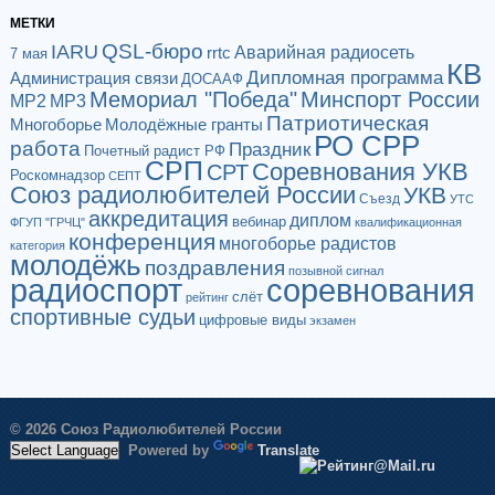
МЕТКИ
QSL-бюро
IARU
Аварийная радиосеть
rrtc
7 мая
КВ
Дипломная программа
Администрация связи
ДОСААФ
Мемориал "Победа"
Минспорт России
МР2
МР3
Патриотическая
Многоборье
Молодёжные гранты
РО СРР
работа
Праздник
Почетный радист РФ
СРП
Соревнования УКВ
СРТ
Роскомнадзор
СЕПТ
Союз радиолюбителей России
УКВ
Съезд
УТС
аккредитация
диплом
вебинар
ФГУП "ГРЧЦ"
квалификационная
конференция
многоборье радистов
категория
молодёжь
поздравления
позывной сигнал
радиоспорт
соревнования
слёт
рейтинг
спортивные судьи
цифровые виды
экзамен
© 2026 Союз Радиолюбителей России
Powered by
Translate