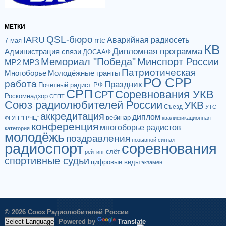
МЕТКИ
QSL-бюро
IARU
Аварийная радиосеть
rrtc
7 мая
КВ
Дипломная программа
Администрация связи
ДОСААФ
Мемориал "Победа"
Минспорт России
МР2
МР3
Патриотическая
Многоборье
Молодёжные гранты
РО СРР
работа
Праздник
Почетный радист РФ
СРП
Соревнования УКВ
СРТ
Роскомнадзор
СЕПТ
Союз радиолюбителей России
УКВ
Съезд
УТС
аккредитация
диплом
вебинар
ФГУП "ГРЧЦ"
квалификационная
конференция
многоборье радистов
категория
молодёжь
поздравления
позывной сигнал
радиоспорт
соревнования
слёт
рейтинг
спортивные судьи
цифровые виды
экзамен
© 2026 Союз Радиолюбителей России
Powered by
Translate