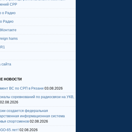
лений СРР
о о Радио
 о Радио
ВКонтакте
oreign hams
-R1
 сайта
Е НОВОСТИ
амент ВС по СРП в Рязани
03.08.2026
риалы соревнований по радиосвязи на УКВ,
02.08.2026
ссии создается федеральная
дарственная информационная система
овья спортсменов
02.08.2026
GO-65 лет!
02.08.2026