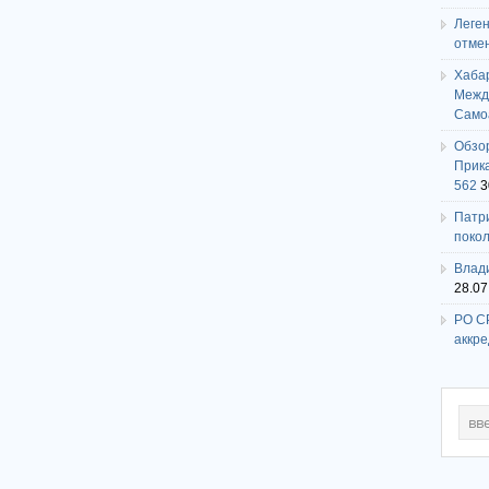
Леге
отме
Хаба
Между
Само
Обзо
Прика
562
3
Патри
поко
Влади
28.07
РО СР
аккр