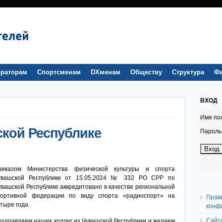
раторам
Спортсменам
DXменам
Обществу
Структура
Ф
ВХОД
Имя по
кой Республике
Пароль
риказом Министерства физической культуры и спорта
увашской Республики от 15.05.2024 № 332 РО СРР по
вашской Республике аккредитовано в качестве региональной
портивной федерации по виду спорта «радиоспорт» на
Прав
тыре года.
конф
Сайт
здравляем наших коллег из Чувашской Республики и желаем