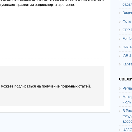
отде
 успехов в развитии радиоспорта в регионе.
Виде
Фото
СРР 
For f
IARU
IARU
Карта
СВЕЖИ
ы можете подписаться на получение подобных статей.
Регл
Мате
июль
В Ро
госу
здор
UA3G