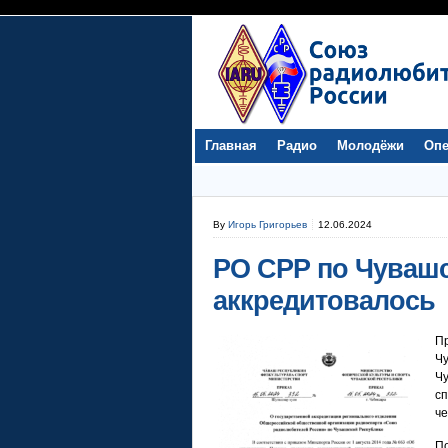
Главная
Радио
Молодёжи
Опе
By
Игорь Григорьев
12.06.2024
РО СРР по Чувашс
аккредитовалось
П
Ч
Чу
с
че
По