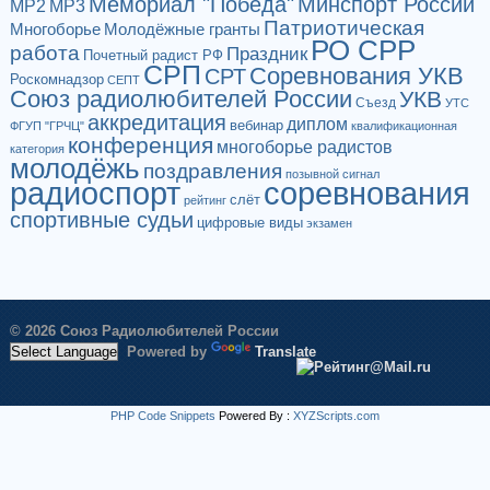
Мемориал "Победа"
Минспорт России
МР2
МР3
Патриотическая
Многоборье
Молодёжные гранты
РО СРР
работа
Праздник
Почетный радист РФ
СРП
Соревнования УКВ
СРТ
Роскомнадзор
СЕПТ
Союз радиолюбителей России
УКВ
Съезд
УТС
аккредитация
диплом
вебинар
ФГУП "ГРЧЦ"
квалификационная
конференция
многоборье радистов
категория
молодёжь
поздравления
позывной сигнал
радиоспорт
соревнования
слёт
рейтинг
спортивные судьи
цифровые виды
экзамен
© 2026 Союз Радиолюбителей России
Powered by
Translate
PHP Code Snippets
Powered By :
XYZScripts.com