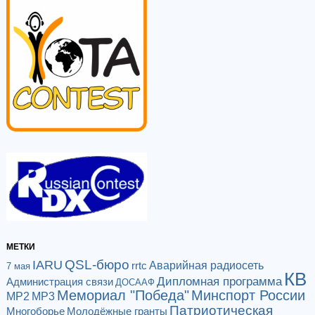
МЕТКИ
QSL-бюро
IARU
Аварийная радиосеть
rrtc
7 мая
КВ
Дипломная программа
Администрация связи
ДОСААФ
Мемориал "Победа"
Минспорт России
МР2
МР3
Патриотическая
Многоборье
Молодёжные гранты