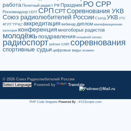
РО СРР
работа
Праздник
Почетный радист РФ
СРП
Соревнования УКВ
СРТ
Роскомнадзор
СЕПТ
Союз радиолюбителей России
УКВ
Съезд
УТС
аккредитация
диплом
вебинар
ФГУП "ГРЧЦ"
квалификационная
конференция
многоборье радистов
категория
молодёжь
поздравления
позывной сигнал
радиоспорт
соревнования
слёт
рейтинг
спортивные судьи
цифровые виды
экзамен
© 2026 Союз Радиолюбителей России
Powered by
Translate
PHP Code Snippets
Powered By :
XYZScripts.com