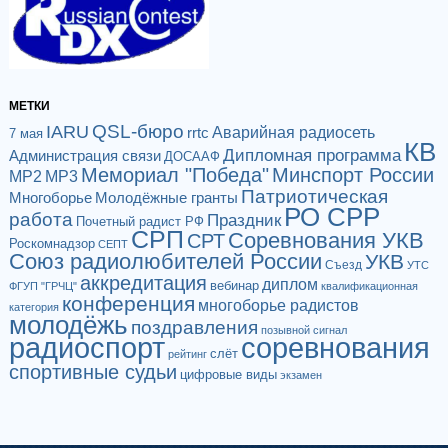
МЕТКИ
QSL-бюро
IARU
Аварийная радиосеть
rrtc
7 мая
КВ
Дипломная программа
Администрация связи
ДОСААФ
Мемориал "Победа"
Минспорт России
МР2
МР3
Патриотическая
Многоборье
Молодёжные гранты
РО СРР
работа
Праздник
Почетный радист РФ
СРП
Соревнования УКВ
СРТ
Роскомнадзор
СЕПТ
Союз радиолюбителей России
УКВ
Съезд
УТС
аккредитация
диплом
вебинар
ФГУП "ГРЧЦ"
квалификационная
конференция
многоборье радистов
категория
молодёжь
поздравления
позывной сигнал
радиоспорт
соревнования
слёт
рейтинг
спортивные судьи
цифровые виды
экзамен