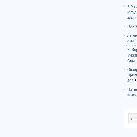
В Ро
госу
здор
UA3G
Леге
отме
Хаба
Между
Само
Обзо
Прика
562
3
Патри
поко