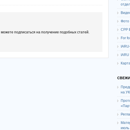
отде
Виде
Фото
СРР 
ы можете подписаться на получение подобных статей.
For f
IARU
IARU
Карта
СВЕЖИ
Пред
на У
Прот
«Пар
Регл
Мате
июль