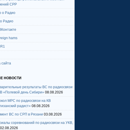
лений СРР
о о Радио
 о Радио
ВКонтакте
oreign hams
-R1
 сайта
Е НОВОСТИ
варительные результаты ВС по радиосвязи
КВ «Полевой день Сибири»
08.08.2026
окол МРС по радиосвязи на КВ
тизанский радист»
08.08.2026
амент ВС по СРП в Рязани
03.08.2026
риалы соревнований по радиосвязи на УКВ,
02.08.2026