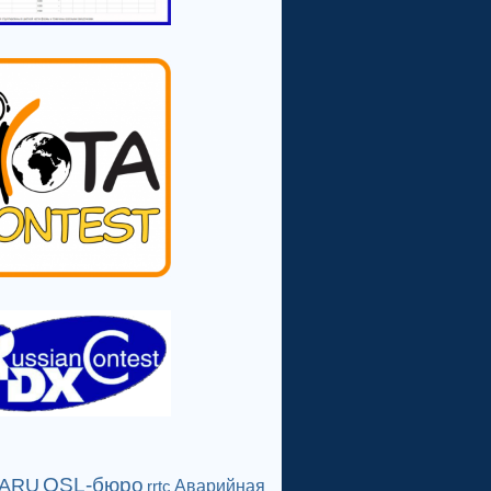
QSL-бюро
IARU
Аварийная
rrtc