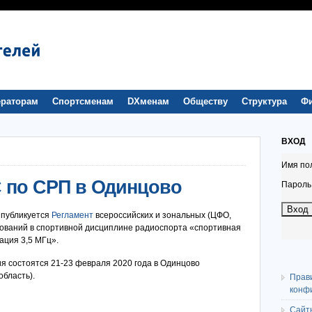
раторам
Спортсменам
DXменам
Обществу
Структура
Ф
ВХОД
Имя по
С по СРП в Одинцово
Пароль
 публикуется
Регламент
всероссийских и зональных (ЦФО,
ований в спортивной дисциплине радиоспорта «спортивная
ация 3,5 МГц».
я состоятся 21-23 февраля 2020 года в Одинцово
область).
Прав
конф
Сайт