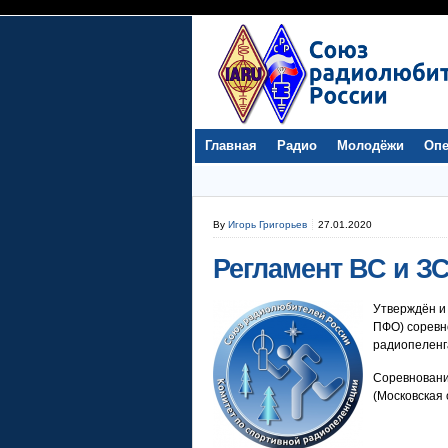
Главная
Радио
Молодёжи
Опе
By
Игорь Григорьев
27.01.2020
Регламент ВС и З
Утверждён и
ПФО) соревн
радиопеленг
Соревновани
(Московская 