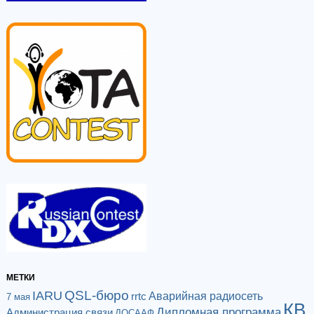
МЕТКИ
QSL-бюро
IARU
Аварийная радиосеть
rrtc
7 мая
КВ
Дипломная программа
Администрация связи
ДОСААФ