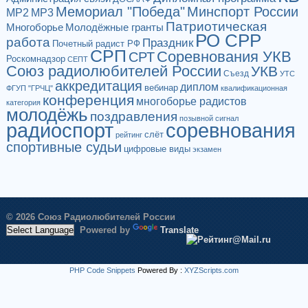
Мемориал "Победа"
Минспорт России
МР2
МР3
Патриотическая
Многоборье
Молодёжные гранты
РО СРР
работа
Праздник
Почетный радист РФ
СРП
Соревнования УКВ
СРТ
Роскомнадзор
СЕПТ
Союз радиолюбителей России
УКВ
Съезд
УТС
аккредитация
диплом
вебинар
ФГУП "ГРЧЦ"
квалификационная
конференция
многоборье радистов
категория
молодёжь
поздравления
позывной сигнал
радиоспорт
соревнования
слёт
рейтинг
спортивные судьи
цифровые виды
экзамен
© 2026 Союз Радиолюбителей России
Powered by
Translate
PHP Code Snippets
Powered By :
XYZScripts.com