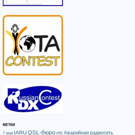
МЕТКИ
QSL-бюро
IARU
Аварийная радиосеть
rrtc
7 мая