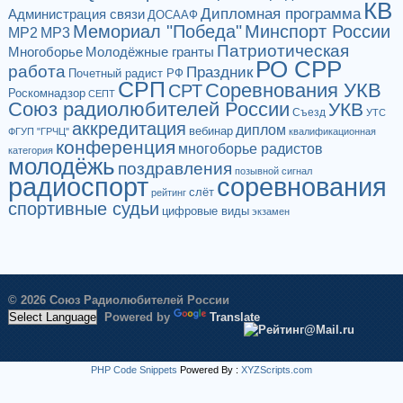
КВ
Дипломная программа
Администрация связи
ДОСААФ
Мемориал "Победа"
Минспорт России
МР2
МР3
Патриотическая
Многоборье
Молодёжные гранты
РО СРР
работа
Праздник
Почетный радист РФ
СРП
Соревнования УКВ
СРТ
Роскомнадзор
СЕПТ
Союз радиолюбителей России
УКВ
Съезд
УТС
аккредитация
диплом
вебинар
ФГУП "ГРЧЦ"
квалификационная
конференция
многоборье радистов
категория
молодёжь
поздравления
позывной сигнал
радиоспорт
соревнования
слёт
рейтинг
спортивные судьи
цифровые виды
экзамен
© 2026 Союз Радиолюбителей России
Powered by
Translate
PHP Code Snippets
Powered By :
XYZScripts.com