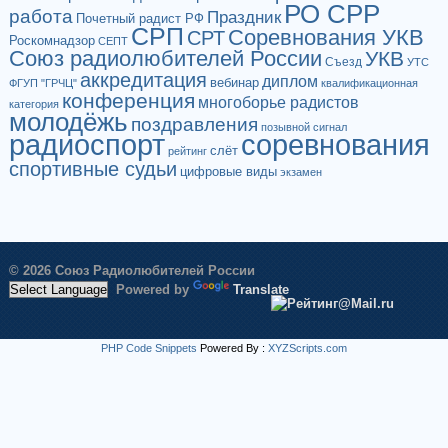
РО СРР
работа
Праздник
Почетный радист РФ
СРП
Соревнования УКВ
СРТ
Роскомнадзор
СЕПТ
Союз радиолюбителей России
УКВ
Съезд
УТС
аккредитация
диплом
вебинар
ФГУП "ГРЧЦ"
квалификационная
конференция
многоборье радистов
категория
молодёжь
поздравления
позывной сигнал
радиоспорт
соревнования
слёт
рейтинг
спортивные судьи
цифровые виды
экзамен
© 2026 Союз Радиолюбителей России
Powered by
Translate
PHP Code Snippets
Powered By :
XYZScripts.com