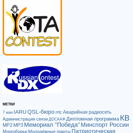
МЕТКИ
QSL-бюро
IARU
Аварийная радиосеть
rrtc
7 мая
КВ
Дипломная программа
Администрация связи
ДОСААФ
Мемориал "Победа"
Минспорт России
МР2
МР3
Патриотическая
Многоборье
Молодёжные гранты