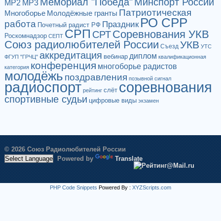
Мемориал "Победа"
Минспорт России
МР2
МР3
Патриотическая
Многоборье
Молодёжные гранты
РО СРР
работа
Праздник
Почетный радист РФ
СРП
Соревнования УКВ
СРТ
Роскомнадзор
СЕПТ
Союз радиолюбителей России
УКВ
Съезд
УТС
аккредитация
диплом
вебинар
ФГУП "ГРЧЦ"
квалификационная
конференция
многоборье радистов
категория
молодёжь
поздравления
позывной сигнал
радиоспорт
соревнования
слёт
рейтинг
спортивные судьи
цифровые виды
экзамен
© 2026 Союз Радиолюбителей России
Powered by
Translate
PHP Code Snippets
Powered By :
XYZScripts.com