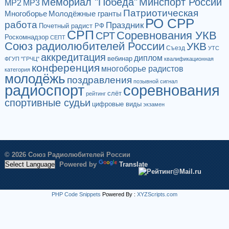
Мемориал "Победа"
Минспорт России
МР2
МР3
Патриотическая
Многоборье
Молодёжные гранты
РО СРР
работа
Праздник
Почетный радист РФ
СРП
Соревнования УКВ
СРТ
Роскомнадзор
СЕПТ
Союз радиолюбителей России
УКВ
Съезд
УТС
аккредитация
диплом
вебинар
ФГУП "ГРЧЦ"
квалификационная
конференция
многоборье радистов
категория
молодёжь
поздравления
позывной сигнал
радиоспорт
соревнования
слёт
рейтинг
спортивные судьи
цифровые виды
экзамен
© 2026 Союз Радиолюбителей России
Powered by
Translate
PHP Code Snippets
Powered By :
XYZScripts.com