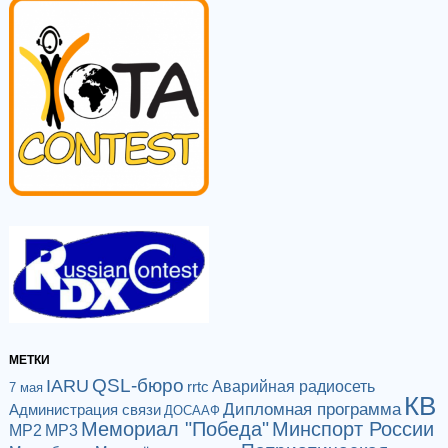
МЕТКИ
QSL-бюро
IARU
Аварийная радиосеть
rrtc
7 мая
КВ
Дипломная программа
Администрация связи
ДОСААФ
Мемориал "Победа"
Минспорт России
МР2
МР3