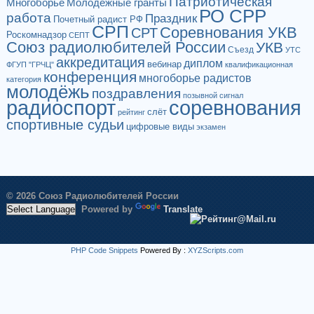
Патриотическая
Многоборье
Молодёжные гранты
РО СРР
работа
Праздник
Почетный радист РФ
СРП
Соревнования УКВ
СРТ
Роскомнадзор
СЕПТ
Союз радиолюбителей России
УКВ
Съезд
УТС
аккредитация
диплом
вебинар
ФГУП "ГРЧЦ"
квалификационная
конференция
многоборье радистов
категория
молодёжь
поздравления
позывной сигнал
радиоспорт
соревнования
слёт
рейтинг
спортивные судьи
цифровые виды
экзамен
© 2026 Союз Радиолюбителей России
Powered by
Translate
PHP Code Snippets
Powered By :
XYZScripts.com