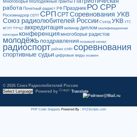
Патриотическая
Многоборье
Молодёжные гранты
РО СРР
работа
Праздник
Почетный радист РФ
СРП
Соревнования УКВ
СРТ
Роскомнадзор
СЕПТ
Союз радиолюбителей России
УКВ
Съезд
УТС
аккредитация
диплом
вебинар
ФГУП "ГРЧЦ"
квалификационная
конференция
многоборье радистов
категория
молодёжь
поздравления
позывной сигнал
радиоспорт
соревнования
слёт
рейтинг
спортивные судьи
цифровые виды
экзамен
© 2026 Союз Радиолюбителей России
Powered by
Translate
PHP Code Snippets
Powered By :
XYZScripts.com