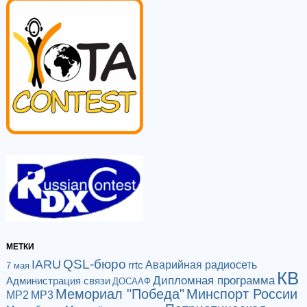
МЕТКИ
QSL-бюро
IARU
Аварийная радиосеть
rrtc
7 мая
КВ
Дипломная программа
Администрация связи
ДОСААФ
Мемориал "Победа"
Минспорт России
МР2
МР3