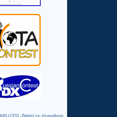
QSL-бюро
IARU
Аварийная
rrtc