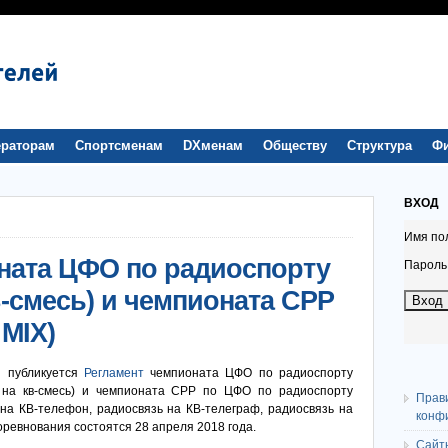
раторам
Спортсменам
DXменам
Обществу
Структура
Ф
ВХОД
Имя по
ната ЦФО по радиоспорту
Пароль
В-смесь) и чемпионата СРР
MIX)
и публикуется
Регламент
чемпионата ЦФО по радиоспорту
 на кв-смесь) и чемпионата СРР по ЦФО по радиоспорту
Прав
 на КВ-телефон, радиосвязь на КВ-телеграф, радиосвязь на
конф
оревнования состоятся 28 апреля 2018 года.
Сайт