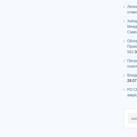
Леге
отме
Хаба
Между
Само
Обзо
Прика
562
3
Патри
поко
Влади
28.07
РО СР
аккр