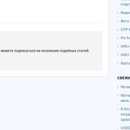
отде
Виде
Фото
СРР 
For f
IARU
ы можете подписаться на получение подобных статей.
IARU
Карта
СВЕЖИ
Регл
Мате
июль
В Ро
госу
здор
UA3G