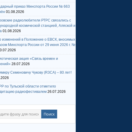
ндарный приказ Минспорта России № 663
нён
01.08.2026
ровские радиолюбители РТРС связались с
народной космической станцией, Аляской и
а
01.08.2026
р изменений в Положение о ЕВСК, вносимых
зом Минспорта России от 29 июня 2026 г. №
0.07.2026
отическая акция «Связь времен и
лений»
28.07.2026
миру Семеновичу Чукову (R3CA) – 80 лет!
.2026
Р по Тульской области отметило
едитацию радиофестивалем
26.07.2026