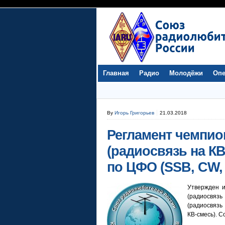
Главная
Радио
Молодёжи
Опе
By
Игорь Григорьев
21.03.2018
Регламент чемпио
(радиосвязь на К
по ЦФО (SSB, CW, 
Утвержден 
(радиосвязь
(радиосвязь
КВ-смесь). С