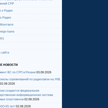
лений СРР
о о Радио
 о Радио
ВКонтакте
oreign hams
-R1
 сайта
Е НОВОСТИ
амент ВС по СРП в Рязани
03.08.2026
риалы соревнований по радиосвязи на УКВ,
02.08.2026
ссии создается федеральная
дарственная информационная система
овья спортсменов
02.08.2026
GO-65 лет!
02.08.2026