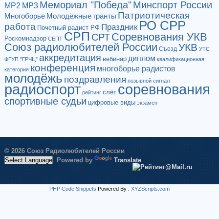
Мемориал "Победа"
Минспорт России
МР2
МР3
Патриотическая
Многоборье
Молодёжные гранты
РО СРР
работа
Праздник
Почетный радист РФ
СРП
Соревнования УКВ
СРТ
Роскомнадзор
СЕПТ
Союз радиолюбителей России
УКВ
Съезд
УТС
аккредитация
диплом
вебинар
ФГУП "ГРЧЦ"
квалификационная
конференция
многоборье радистов
категория
молодёжь
поздравления
позывной сигнал
радиоспорт
соревнования
слёт
рейтинг
спортивные судьи
цифровые виды
экзамен
© 2026 Союз Радиолюбителей России
Powered by
Translate
PHP Code Snippets
Powered By :
XYZScripts.com