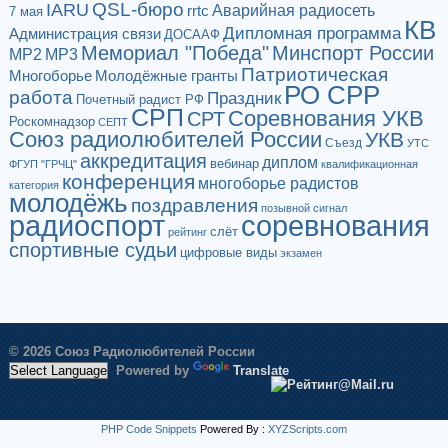
QSL-бюро
IARU
Аварийная радиосеть
rrtc
7 мая
КВ
Дипломная программа
Администрация связи
ДОСААФ
Мемориал "Победа"
Минспорт России
МР2
МР3
Патриотическая
Многоборье
Молодёжные гранты
РО СРР
работа
Праздник
Почетный радист РФ
СРП
Соревнования УКВ
СРТ
Роскомнадзор
СЕПТ
Союз радиолюбителей России
УКВ
Съезд
УТС
аккредитация
диплом
вебинар
ФГУП "ГРЧЦ"
квалификационная
конференция
многоборье радистов
категория
молодёжь
поздравления
позывной сигнал
радиоспорт
соревнования
слёт
рейтинг
спортивные судьи
цифровые виды
экзамен
© 2026 Союз Радиолюбителей России
Powered by
Translate
PHP Code Snippets
Powered By :
XYZScripts.com