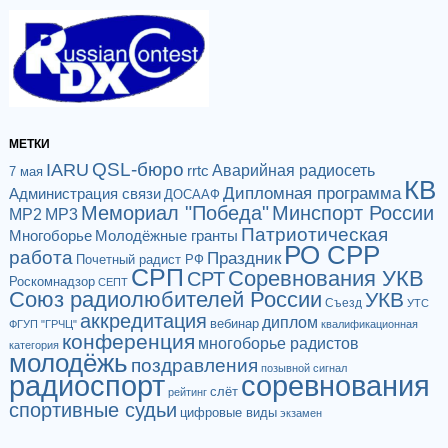
МЕТКИ
QSL-бюро
IARU
Аварийная радиосеть
rrtc
7 мая
КВ
Дипломная программа
Администрация связи
ДОСААФ
Мемориал "Победа"
Минспорт России
МР2
МР3
Патриотическая
Многоборье
Молодёжные гранты
РО СРР
работа
Праздник
Почетный радист РФ
СРП
Соревнования УКВ
СРТ
Роскомнадзор
СЕПТ
Союз радиолюбителей России
УКВ
Съезд
УТС
аккредитация
диплом
вебинар
ФГУП "ГРЧЦ"
квалификационная
конференция
многоборье радистов
категория
молодёжь
поздравления
позывной сигнал
радиоспорт
соревнования
слёт
рейтинг
спортивные судьи
цифровые виды
экзамен