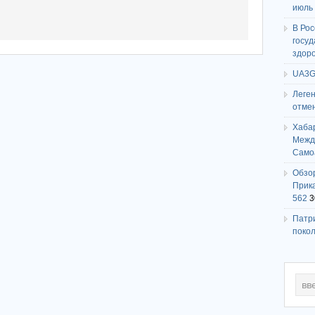
июль
В Ро
госу
здор
UA3G
Леге
отме
Хаба
Между
Само
Обзо
Прика
562
3
Патри
поко