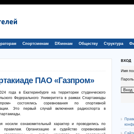
раторам
Спортсменам
DXменам
Обществу
Структура
Ф
ВХОД
Имя по
ртакиаде ПАО «Газпром»
Пароль
024 года в Екатеринбурге на территории студенческого
льского Федерального Универитета в рамках Спартакиады
пром» состоялись соревнования по спортивной
гации. Это первый случай включения радиоспорта в
партакиады.
Прав
ия носили ознакомительный характер и проводились по
конф
м правилам. Организацию и судейство соревнований
Сайт