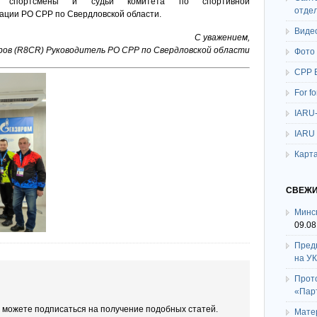
и спортсмены и судьи комитета по спортивной
отде
ации РО СРР по Свердловской области.
Виде
С уважением,
ов (R8CR) Руководитель РО СРР по Свердловской области
Фото
СРР 
For f
IARU
IARU
Карта
СВЕЖИ
Минс
09.08
Пред
на У
Прот
«Пар
ы можете подписаться на получение подобных статей.
Мате