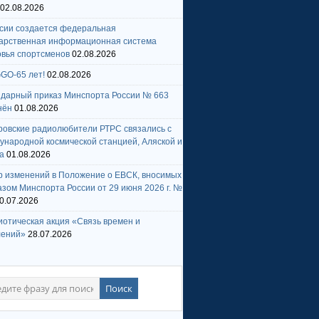
02.08.2026
ссии создается федеральная
дарственная информационная система
овья спортсменов
02.08.2026
GO-65 лет!
02.08.2026
ндарный приказ Минспорта России № 663
нён
01.08.2026
ровские радиолюбители РТРС связались с
народной космической станцией, Аляской и
а
01.08.2026
р изменений в Положение о ЕВСК, вносимых
зом Минспорта России от 29 июня 2026 г. №
0.07.2026
отическая акция «Связь времен и
лений»
28.07.2026