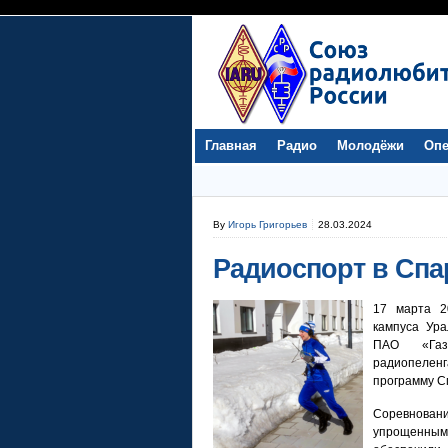
Главная
Радио
Молодёжи
Опе
By
Игорь Григорьев
28.03.2024
Радиоспорт в Спа
17 марта 2
кампуса Ура
ПАО «Газ
радиопелен
программу С
Соревнован
упрощенны