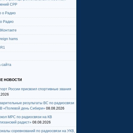
лений СРР
о о Радио
 о Радио
ВКонтакте
oreign hams
-R1
 сайта
Е НОВОСТИ
порт России присвоил спортивные звания
.2026
варительные результаты ВС по радиосвязи
КВ «Полевой день Сибири»
08.08.2026
окол МРС по радиосвязи на КВ
тизанский радист»
08.08.2026
риалы соревнований по радиосвязи на УКВ,