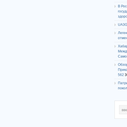
В Ро
госу
здор
UA3G
Леге
отме
Хаба
Между
Само
Обзо
Прика
562
3
Патри
поко