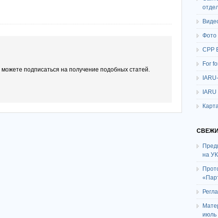
отде
Виде
Фото
СРР 
For f
ы можете подписаться на получение подобных статей.
IARU
IARU
Карта
СВЕЖИ
Пред
на У
Прот
«Пар
Регл
Мате
июль