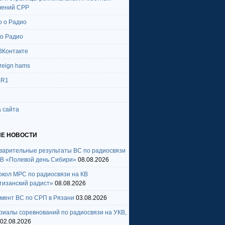
лений СРР
о о Радио
 о Радио
ВКонтакте
oreign hams
-R1
 сайта
Е НОВОСТИ
варительные результаты ВС по радиосвязи
КВ «Полевой день Сибири»
08.08.2026
окол МРС по радиосвязи на КВ
тизанский радист»
08.08.2026
амент ВС по СРП в Рязани
03.08.2026
риалы соревнований по радиосвязи на УКВ,
02.08.2026