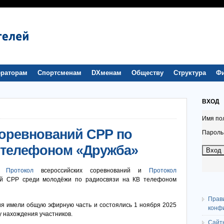
раторам
Спортсменам
DXменам
Обществу
Структура
Ф
ВХОД
Имя по
оревнований СРР по
Пароль
 телефоном «Дружба»
ся
Протокол
всероссийских соревнований и
Протокол
ий СРР среди молодёжи по радиосвязи на КВ телефоном
Прав
я имели общую эфирную часть и состоялись 1 ноября 2025
конф
у нахождения участников.
Сайт