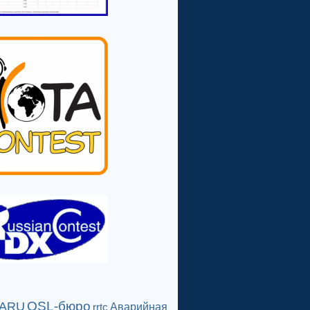
QSL-бюро
IARU
Аварийная
rrtc