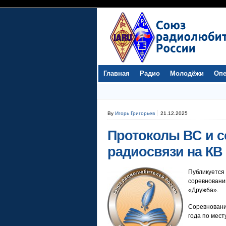
Главная
Радио
Молодёжи
Опе
By
Игорь Григорьев
21.12.2025
Протоколы ВС и с
радиосвязи на КВ
Публикует
соревнован
«Дружба».
Соревновани
года по мест