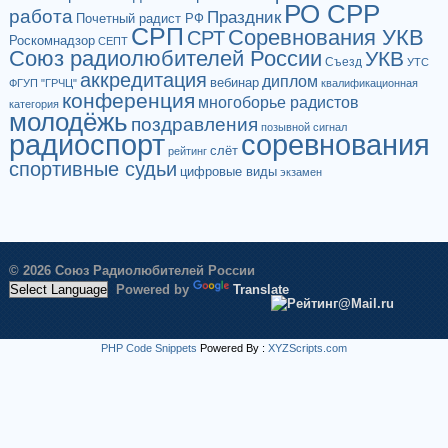
РО СРР
работа
Праздник
Почетный радист РФ
СРП
Соревнования УКВ
СРТ
Роскомнадзор
СЕПТ
Союз радиолюбителей России
УКВ
Съезд
УТС
аккредитация
диплом
вебинар
ФГУП "ГРЧЦ"
квалификационная
конференция
многоборье радистов
категория
молодёжь
поздравления
позывной сигнал
радиоспорт
соревнования
слёт
рейтинг
спортивные судьи
цифровые виды
экзамен
© 2026 Союз Радиолюбителей России
Powered by
Translate
PHP Code Snippets
Powered By :
XYZScripts.com