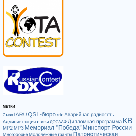
МЕТКИ
QSL-бюро
IARU
Аварийная радиосеть
rrtc
7 мая
КВ
Дипломная программа
Администрация связи
ДОСААФ
Мемориал "Победа"
Минспорт России
МР2
МР3
Патриотическая
Многоборье
Молодёжные гранты