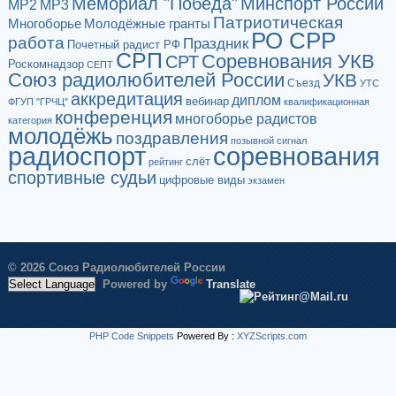
Мемориал "Победа"
Минспорт России
МР2
МР3
Патриотическая
Многоборье
Молодёжные гранты
РО СРР
работа
Праздник
Почетный радист РФ
СРП
Соревнования УКВ
СРТ
Роскомнадзор
СЕПТ
Союз радиолюбителей России
УКВ
Съезд
УТС
аккредитация
диплом
вебинар
ФГУП "ГРЧЦ"
квалификационная
конференция
многоборье радистов
категория
молодёжь
поздравления
позывной сигнал
радиоспорт
соревнования
слёт
рейтинг
спортивные судьи
цифровые виды
экзамен
© 2026 Союз Радиолюбителей России
Powered by
Translate
PHP Code Snippets
Powered By :
XYZScripts.com