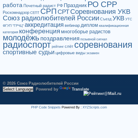
РО СРР
работа
Праздник
Почетный радист РФ
СРП
Соревнования УКВ
СРТ
Роскомнадзор
СЕПТ
Союз радиолюбителей России
УКВ
Съезд
УТС
аккредитация
диплом
вебинар
ФГУП "ГРЧЦ"
квалификационная
конференция
многоборье радистов
категория
молодёжь
поздравления
позывной сигнал
радиоспорт
соревнования
слёт
рейтинг
спортивные судьи
цифровые виды
экзамен
© 2026 Союз Радиолюбителей России
Powered by
Translate
PHP Code Snippets
Powered By :
XYZScripts.com