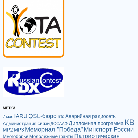
МЕТКИ
QSL-бюро
IARU
Аварийная радиосеть
rrtc
7 мая
КВ
Дипломная программа
Администрация связи
ДОСААФ
Мемориал "Победа"
Минспорт России
МР2
МР3
Патриотическая
Многоборье
Молодёжные гранты