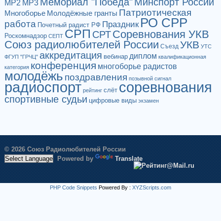
Мемориал "Победа"
Минспорт России
МР2
МР3
Патриотическая
Многоборье
Молодёжные гранты
РО СРР
работа
Праздник
Почетный радист РФ
СРП
Соревнования УКВ
СРТ
Роскомнадзор
СЕПТ
Союз радиолюбителей России
УКВ
Съезд
УТС
аккредитация
диплом
вебинар
ФГУП "ГРЧЦ"
квалификационная
конференция
многоборье радистов
категория
молодёжь
поздравления
позывной сигнал
радиоспорт
соревнования
слёт
рейтинг
спортивные судьи
цифровые виды
экзамен
© 2026 Союз Радиолюбителей России
Powered by
Translate
PHP Code Snippets
Powered By :
XYZScripts.com