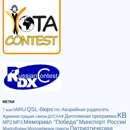
МЕТКИ
QSL-бюро
IARU
Аварийная радиосеть
rrtc
7 мая
КВ
Дипломная программа
Администрация связи
ДОСААФ
Мемориал "Победа"
Минспорт России
МР2
МР3
Патриотическая
Многоборье
Молодёжные гранты