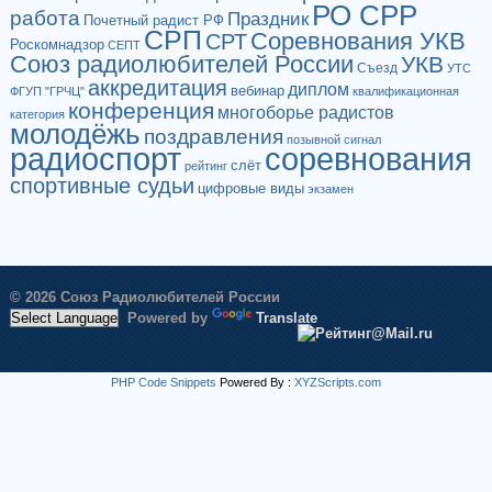
РО СРР
работа
Праздник
Почетный радист РФ
СРП
Соревнования УКВ
СРТ
Роскомнадзор
СЕПТ
Союз радиолюбителей России
УКВ
Съезд
УТС
аккредитация
диплом
вебинар
ФГУП "ГРЧЦ"
квалификационная
конференция
многоборье радистов
категория
молодёжь
поздравления
позывной сигнал
радиоспорт
соревнования
слёт
рейтинг
спортивные судьи
цифровые виды
экзамен
© 2026 Союз Радиолюбителей России
Powered by
Translate
PHP Code Snippets
Powered By :
XYZScripts.com