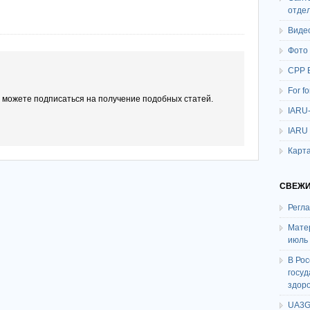
отде
Виде
Фото
СРР 
For f
ы можете подписаться на получение подобных статей.
IARU
IARU
Карта
СВЕЖИ
Регл
Мате
июль
В Ро
госу
здор
UA3G