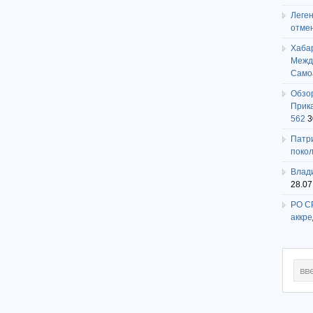
Леге
отме
Хаба
Между
Само
Обзо
Прика
562
3
Патри
поко
Влади
28.07
РО СР
аккр