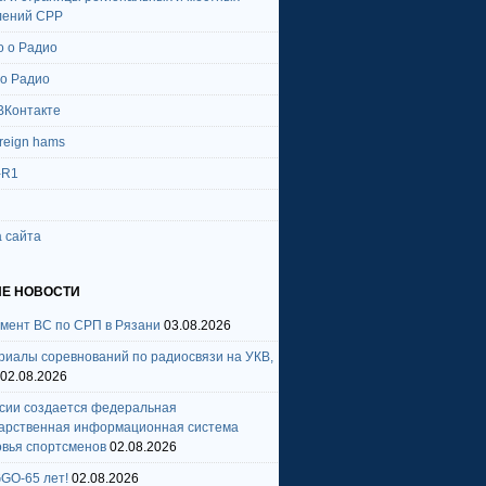
лений СРР
о о Радио
 о Радио
ВКонтакте
oreign hams
-R1
 сайта
Е НОВОСТИ
амент ВС по СРП в Рязани
03.08.2026
риалы соревнований по радиосвязи на УКВ,
02.08.2026
ссии создается федеральная
дарственная информационная система
овья спортсменов
02.08.2026
GO-65 лет!
02.08.2026