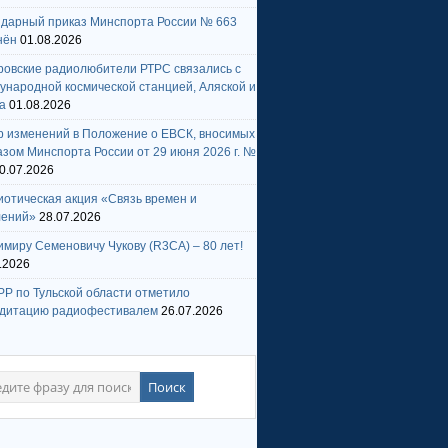
ндарный приказ Минспорта России № 663
нён
01.08.2026
ровские радиолюбители РТРС связались с
народной космической станцией, Аляской и
а
01.08.2026
р изменений в Положение о ЕВСК, вносимых
зом Минспорта России от 29 июня 2026 г. №
0.07.2026
отическая акция «Связь времен и
лений»
28.07.2026
миру Семеновичу Чукову (R3CA) – 80 лет!
.2026
Р по Тульской области отметило
едитацию радиофестивалем
26.07.2026