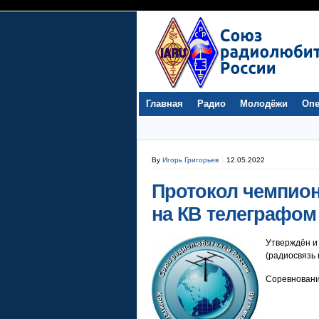
Главная
Радио
Молодёжи
Опе
By
Игорь Григорьев
12.05.2022
Протокол чемпион
на КВ телеграфом 
Утверждён и
(радиосвязь 
Соревновани