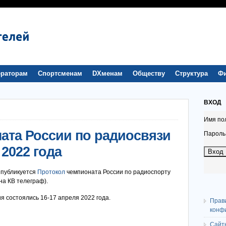
раторам
Спортсменам
DXменам
Обществу
Структура
Ф
ВХОД
Имя по
ата России по радиосвязи
Пароль
2022 года
 публикуется
Протокол
чемпионата России по радиоспорту
на КВ телеграф).
я состоялись 16-17 апреля 2022 года.
Прав
конф
Сайт