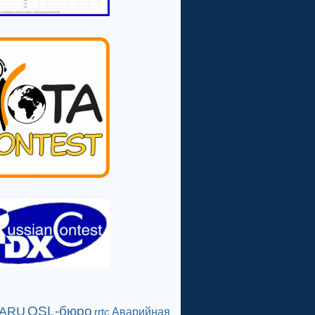
QSL-бюро
IARU
Аварийная
rrtc