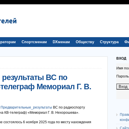
раторам
Спортсменам
DXменам
Обществу
Структура
Ф
ВХОД
Имя по
результаты ВС по
Пароль
телеграф Мемориал Г. В.
я
Предварительные_результаты
ВС по радиоспорту
на КВ-телеграф) «Мемориал Г. В. Нехорошева».
Прав
конф
е состоялось 6 ноября 2025 года по месту нахождения
Сайт