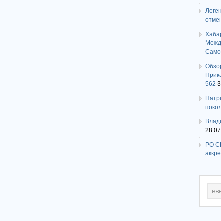
Леге
отме
Хаба
Между
Само
Обзо
Прика
562
3
Патри
поко
Влади
28.07
РО СР
аккр