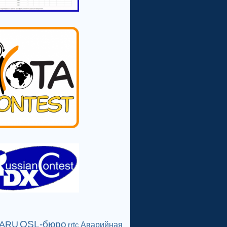
QSL-бюро
IARU
Аварийная
rrtc