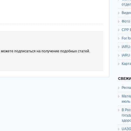
отде
Виде
Фото
СРР 
For f
IARU
ы можете подписаться на получение подобных статей.
IARU
Карта
СВЕЖИ
Регл
Мате
июль
В Ро
госу
здор
UA3G