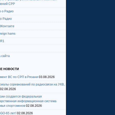
лений СРР
о о Радио
 о Радио
ВКонтакте
oreign hams
-R1
 сайта
Е НОВОСТИ
амент ВС по СРП в Рязани
03.08.2026
риалы соревнований по радиосвязи на УКВ,
02.08.2026
ссии создается федеральная
дарственная информационная система
овья спортсменов
02.08.2026
GO-65 лет!
02.08.2026