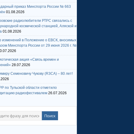
ндарный приказ Минспорта России № 663
нён
01.08.2026
ровские радиолюбители РТРС связались с
народной космической станцией, Аляской и
а
01.08.2026
р изменений в Положение о ЕВСК, вносимых
зом Минспорта России от 29 июня 2026 г. №
0.07.2026
отическая акция «Связь времен и
лений»
28.07.2026
миру Семеновичу Чукову (R3CA) – 80 лет!
.2026
Р по Тульской области отметило
едитацию радиофестивалем
26.07.2026