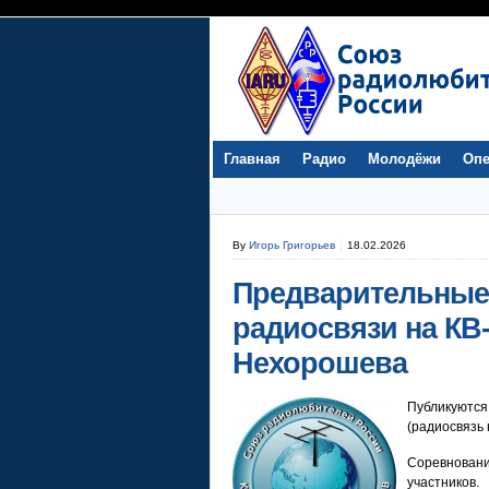
Главная
Радио
Молодёжи
Опе
By
Игорь Григорьев
18.02.2026
Предварительные 
радиосвязи на КВ-
Нехорошева
Публикуютс
(радиосвязь 
Соревновани
участников.