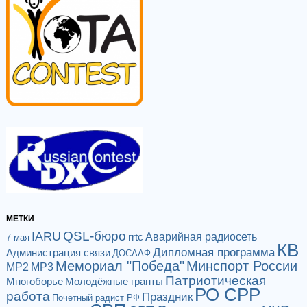
МЕТКИ
QSL-бюро
IARU
Аварийная радиосеть
rrtc
7 мая
КВ
Дипломная программа
Администрация связи
ДОСААФ
Мемориал "Победа"
Минспорт России
МР2
МР3
Патриотическая
Многоборье
Молодёжные гранты
РО СРР
работа
Праздник
Почетный радист РФ