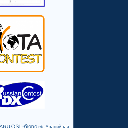
QSL-бюро
IARU
Аварийная
rrtc