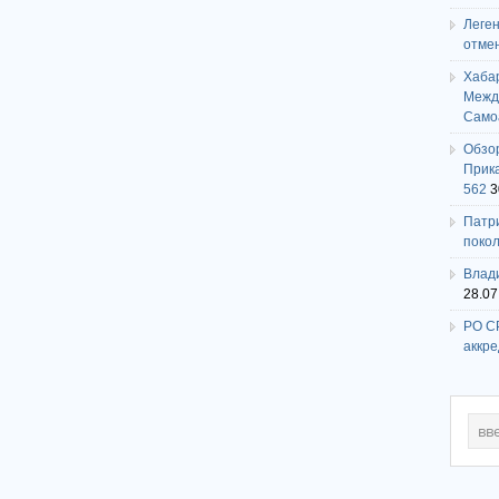
Леге
отме
Хаба
Между
Само
Обзо
Прика
562
3
Патри
поко
Влади
28.07
РО СР
аккр