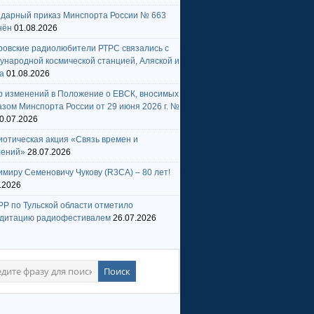
ндарный приказ Минспорта России № 663
нён
01.08.2026
ровские радиолюбители РТРС связались с
народной космической станцией, Аляской и
а
01.08.2026
р изменений в Положение о ЕВСК, вносимых
зом Минспорта России от 29 июня 2026 г. №
0.07.2026
отическая акция «Связь времен и
лений»
28.07.2026
миру Семеновичу Чукову (R3CA) – 80 лет!
.2026
Р по Тульской области отметило
едитацию радиофестивалем
26.07.2026