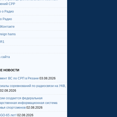
лений СРР
о о Радио
 о Радио
ВКонтакте
oreign hams
-R1
 сайта
Е НОВОСТИ
амент ВС по СРП в Рязани
03.08.2026
риалы соревнований по радиосвязи на УКВ,
02.08.2026
ссии создается федеральная
дарственная информационная система
овья спортсменов
02.08.2026
GO-65 лет!
02.08.2026