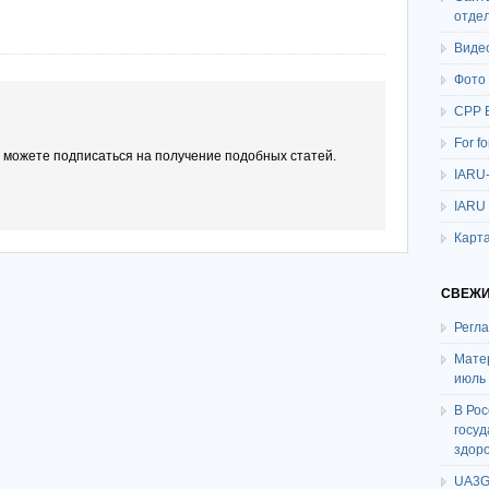
отде
Виде
Фото
СРР 
For f
ы можете подписаться на получение подобных статей.
IARU
IARU
Карта
СВЕЖИ
Регл
Мате
июль
В Ро
госу
здор
UA3G