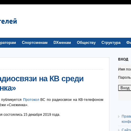
раторам
Спортсменам
DXменам
Обществу
Структура
Ф
ВХОД
Имя по
адиосвязи на КВ среди
Пароль
нка»
 публикуется
Протокол
ВС по радиосвязи на КВ-телефоном
ёжи «Снежинка».
 состоялись 15 декабря 2019 года.
Прав
конф
Сайт