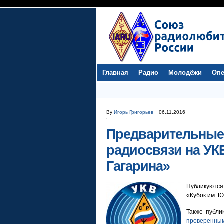
Главная
Радио
Молодёжи
Опе
By
Игорь Григорьев
06.11.2016
Предварительные 
радиосвязи на УКВ
Гагарина»
Публикуютс
«Кубок им. Ю
Также публ
проверенным