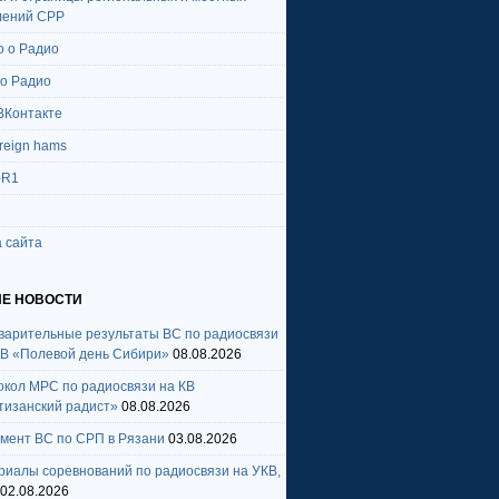
лений СРР
о о Радио
 о Радио
ВКонтакте
oreign hams
-R1
 сайта
Е НОВОСТИ
варительные результаты ВС по радиосвязи
КВ «Полевой день Сибири»
08.08.2026
окол МРС по радиосвязи на КВ
тизанский радист»
08.08.2026
амент ВС по СРП в Рязани
03.08.2026
риалы соревнований по радиосвязи на УКВ,
02.08.2026