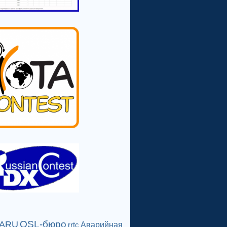
QSL-бюро
IARU
Аварийная
rrtc