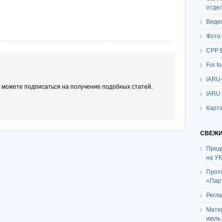
отде
Виде
Фото
СРР 
For f
IARU
ы можете подписаться на получение подобных статей.
IARU
Карта
СВЕЖИ
Пред
на У
Прот
«Пар
Регл
Мате
июль