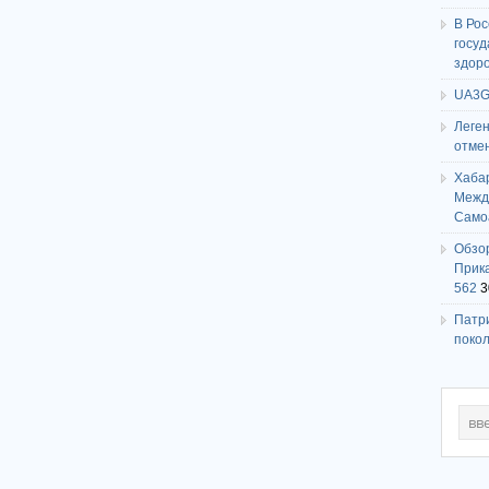
В Ро
госу
здор
UA3G
Леге
отме
Хаба
Между
Само
Обзо
Прика
562
3
Патри
поко