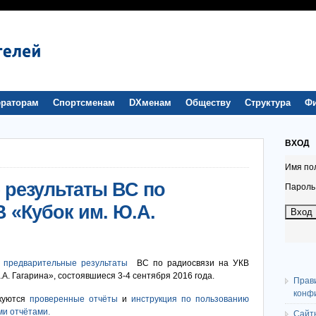
раторам
Спортсменам
DXменам
Обществу
Структура
Ф
ВХОД
Имя по
результаты ВС по
Пароль
 «Кубок им. Ю.А.
я
предварительные результаты
ВС по радиосвязи на УКВ
.А. Гагарина», состоявшиеся 3-4 сентября 2016 года.
Прав
конф
икуются
проверенные отчёты
и
инструкция
по пользованию
и отчётами.
Сайт