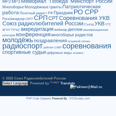
Мемориал "Победа"
Минспорт России
МР2
МР3
Патриотическая
Многоборье
Молодёжные гранты
РО СРР
работа
Праздник
Почетный радист РФ
СРП
Соревнования УКВ
СРТ
Роскомнадзор
СЕПТ
Союз радиолюбителей России
УКВ
Съезд
УТС
аккредитация
диплом
вебинар
ФГУП "ГРЧЦ"
квалификационная
конференция
многоборье радистов
категория
молодёжь
поздравления
позывной сигнал
радиоспорт
соревнования
слёт
рейтинг
спортивные судьи
цифровые виды
экзамен
© 2026 Союз Радиолюбителей России
Powered by
Translate
PHP Code Snippets
Powered By :
XYZScripts.com