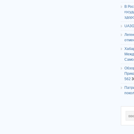
В Ро
госу
здор
UA3G
Леге
отме
Хаба
Между
Само
Обзо
Прика
562
3
Патри
поко