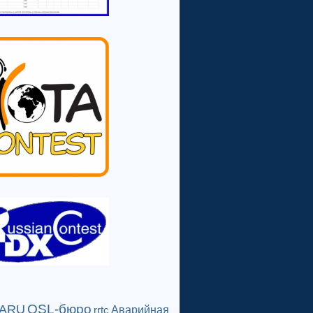
QSL-бюро
IARU
Аварийная
rrtc