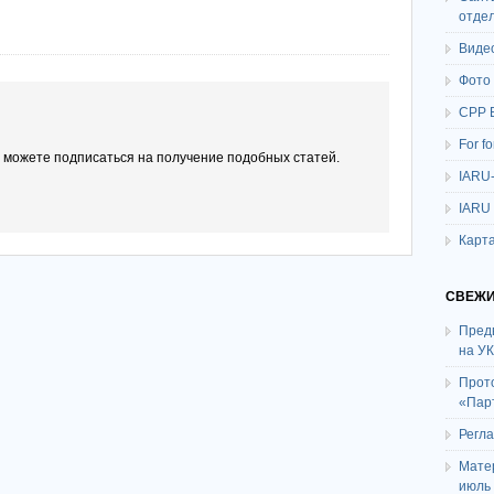
отде
Виде
Фото
СРР 
For f
ы можете подписаться на получение подобных статей.
IARU
IARU
Карта
СВЕЖИ
Пред
на У
Прот
«Пар
Регл
Мате
июль