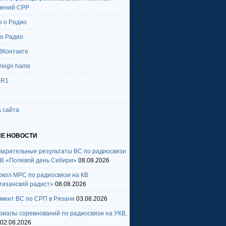
лений СРР
о о Радио
 о Радио
ВКонтакте
oreign hams
-R1
 сайта
Е НОВОСТИ
варительные результаты ВС по радиосвязи
КВ «Полевой день Сибири»
08.08.2026
окол МРС по радиосвязи на КВ
тизанский радист»
08.08.2026
амент ВС по СРП в Рязани
03.08.2026
риалы соревнований по радиосвязи на УКВ,
02.08.2026