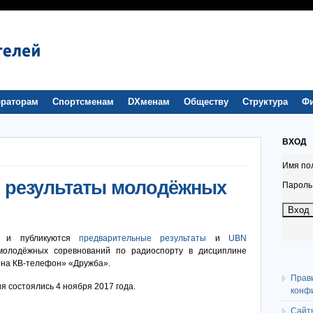
раторам
Спортсменам
DXменам
Обществу
Структура
Ф
ВХОД
Имя по
 результаты молодёжных
Пароль
ы и публикуются
предварительные результаты
и
UBN
 молодёжных соревнований по радиоспорту в дисциплине
 на КВ-телефон» «Дружба».
Прав
я состоялись 4 ноября 2017 года.
конф
Сайт