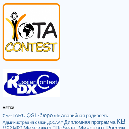
МЕТКИ
QSL-бюро
IARU
Аварийная радиосеть
rrtc
7 мая
КВ
Дипломная программа
Администрация связи
ДОСААФ
Мемориал "Победа"
Минспорт России
МР2
МР3