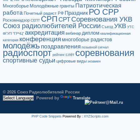
Патриотическая
Многоборье
Молодёжные гранты
РО СРР
работа
Праздник
Почетный радист РФ
СРП
Соревнования УКВ
СРТ
Роскомнадзор
СЕПТ
Союз радиолюбителей России
УКВ
Съезд
УТС
аккредитация
диплом
вебинар
ФГУП "ГРЧЦ"
квалификационная
конференция
многоборье радистов
категория
молодёжь
поздравления
позывной сигнал
радиоспорт
соревнования
слёт
рейтинг
спортивные судьи
цифровые виды
экзамен
© 2026 Союз Радиолюбителей России
Powered by
Translate
PHP Code Snippets
Powered By :
XYZScripts.com