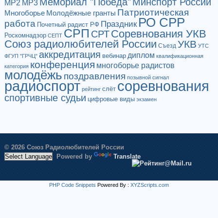
Мемориал "Победа"
Минспорт России
МР2
МР3
Патриотическая
Многоборье
Молодёжные гранты
РО СРР
работа
Праздник
Почетный радист РФ
СРП
Соревнования УКВ
СРТ
Роскомнадзор
СЕПТ
Союз радиолюбителей России
УКВ
Съезд
УТС
аккредитация
диплом
вебинар
ФГУП "ГРЧЦ"
квалификационная
конференция
многоборье радистов
категория
молодёжь
поздравления
позывной сигнал
радиоспорт
соревнования
слёт
рейтинг
спортивные судьи
цифровые виды
экзамен
© 2026 Союз Радиолюбителей России
Powered by
Translate
PHP Code Snippets
Powered By :
XYZScripts.com