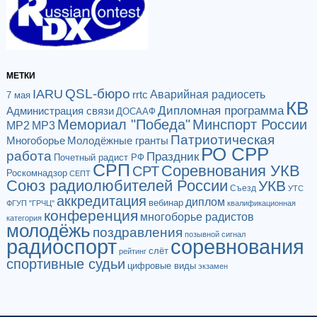
МЕТКИ
QSL-бюро
IARU
Аварийная радиосеть
rrtc
7 мая
КВ
Дипломная программа
Администрация связи
ДОСААФ
Мемориал "Победа"
Минспорт России
МР2
МР3
Патриотическая
Многоборье
Молодёжные гранты
РО СРР
работа
Праздник
Почетный радист РФ
СРП
Соревнования УКВ
СРТ
Роскомнадзор
СЕПТ
Союз радиолюбителей России
УКВ
Съезд
УТС
аккредитация
диплом
вебинар
ФГУП "ГРЧЦ"
квалификационная
конференция
многоборье радистов
категория
молодёжь
поздравления
позывной сигнал
радиоспорт
соревнования
слёт
рейтинг
спортивные судьи
цифровые виды
экзамен