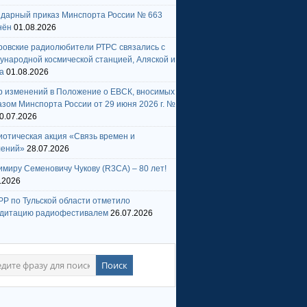
ндарный приказ Минспорта России № 663
нён
01.08.2026
ровские радиолюбители РТРС связались с
народной космической станцией, Аляской и
а
01.08.2026
р изменений в Положение о ЕВСК, вносимых
зом Минспорта России от 29 июня 2026 г. №
0.07.2026
отическая акция «Связь времен и
лений»
28.07.2026
миру Семеновичу Чукову (R3CA) – 80 лет!
.2026
Р по Тульской области отметило
едитацию радиофестивалем
26.07.2026