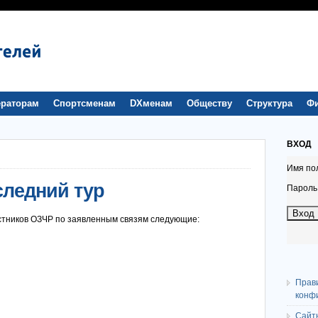
раторам
Спортсменам
DXменам
Обществу
Структура
Ф
ВХОД
Имя по
следний тур
Пароль
стников ОЗЧР по заявленным связям следующие:
Прав
конф
Сайт