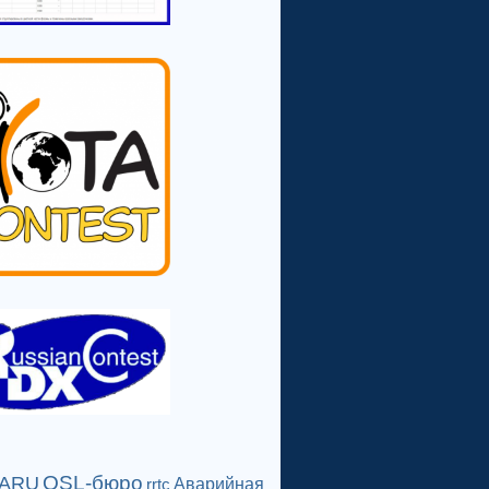
QSL-бюро
IARU
Аварийная
rrtc