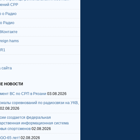
лений СРР
о о Радио
 о Радио
ВКонтакте
oreign hams
-R1
 сайта
Е НОВОСТИ
амент ВС по СРП в Рязани
03.08.2026
риалы соревнований по радиосвязи на УКВ,
02.08.2026
ссии создается федеральная
дарственная информационная система
овья спортсменов
02.08.2026
GO-65 лет!
02.08.2026