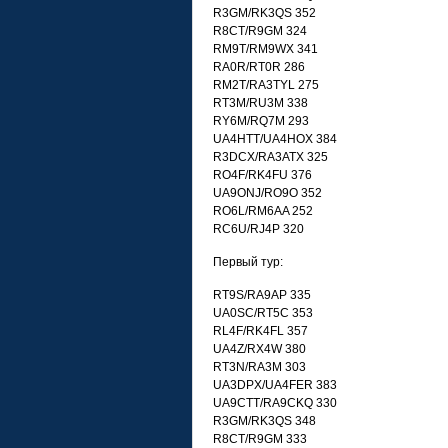
R3GM/RK3QS 352
R8CT/R9GM 324
RM9T/RM9WX 341
RA0R/RT0R 286
RM2T/RA3TYL 275
RT3M/RU3M 338
RY6M/RQ7M 293
UA4HTT/UA4HOX 384
R3DCX/RA3ATX 325
RO4F/RK4FU 376
UA9ONJ/RO9O 352
RO6L/RM6AA 252
RC6U/RJ4P 320
Первый тур:
RT9S/RA9AP 335
UA0SC/RT5C 353
RL4F/RK4FL 357
UA4Z/RX4W 380
RT3N/RA3M 303
UA3DPX/UA4FER 383
UA9CTT/RA9CKQ 330
R3GM/RK3QS 348
R8CT/R9GM 333