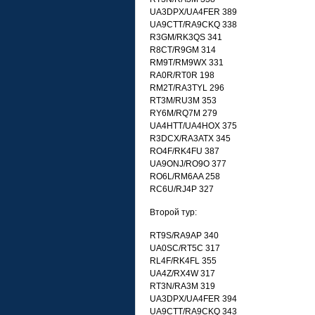
UA3DPX/UA4FER 389
UA9CTT/RA9CKQ 338
R3GM/RK3QS 341
R8CT/R9GM 314
RM9T/RM9WX 331
RA0R/RT0R 198
RM2T/RA3TYL 296
RT3M/RU3M 353
RY6M/RQ7M 279
UA4HTT/UA4HOX 375
R3DCX/RA3ATX 345
RO4F/RK4FU 387
UA9ONJ/RO9O 377
RO6L/RM6AA 258
RC6U/RJ4P 327
Второй тур:
RT9S/RA9AP 340
UA0SC/RT5C 317
RL4F/RK4FL 355
UA4Z/RX4W 317
RT3N/RA3M 319
UA3DPX/UA4FER 394
UA9CTT/RA9CKQ 343