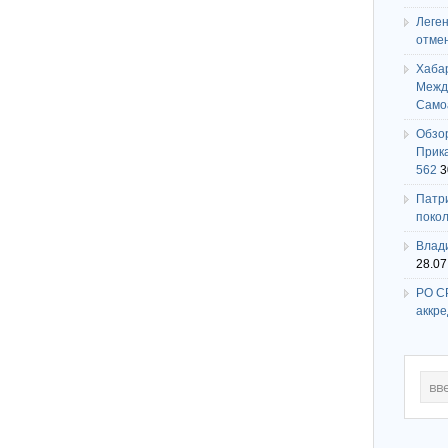
Леге
отме
Хаба
Между
Само
Обзо
Прика
562
3
Патри
поко
Влади
28.07
РО СР
аккр