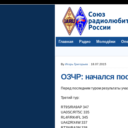
Главная
Радио
Молодёжи
Опе
By
Игорь Григорьев
18.07.2015
ОЗЧР: начался по
Перед последним туром результаты уча
Третий тур:
RT9S/RA9AP 347
UA0SC/RT5C 335
RL4F/RK4FL 345
UA4Z/RX4W 337
RT3N/RA3M 338