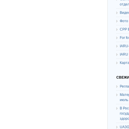
отде
Виде
Фото
СРР 
For f
IARU
IARU
Карта
СВЕЖИ
Регл
Мате
июль
В Ро
госу
здор
UA3G