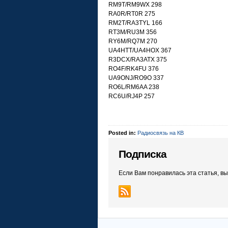
RM9T/RM9WX 298
RA0R/RT0R 275
RM2T/RA3TYL 166
RT3M/RU3M 356
RY6M/RQ7M 270
UA4HTT/UA4HOX 367
R3DCX/RA3ATX 375
RO4F/RK4FU 376
UA9ONJ/RO9O 337
RO6L/RM6AA 238
RC6U/RJ4P 257
Posted in:
Радиосвязь на КВ
Подписка
Если Вам понравилась эта статья, в