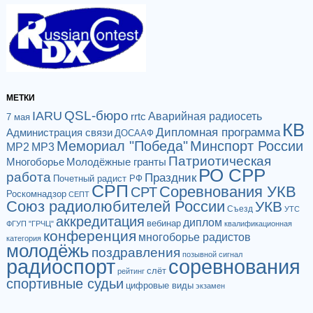
МЕТКИ
QSL-бюро
IARU
Аварийная радиосеть
rrtc
7 мая
КВ
Дипломная программа
Администрация связи
ДОСААФ
Мемориал "Победа"
Минспорт России
МР2
МР3
Патриотическая
Многоборье
Молодёжные гранты
РО СРР
работа
Праздник
Почетный радист РФ
СРП
Соревнования УКВ
СРТ
Роскомнадзор
СЕПТ
Союз радиолюбителей России
УКВ
Съезд
УТС
аккредитация
диплом
вебинар
ФГУП "ГРЧЦ"
квалификационная
конференция
многоборье радистов
категория
молодёжь
поздравления
позывной сигнал
радиоспорт
соревнования
слёт
рейтинг
спортивные судьи
цифровые виды
экзамен