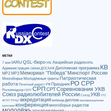
МЕТКИ
QSL-бюро
IARU
Аварийная радиосеть
rrtc
7 мая
КВ
Дипломная программа
Администрация связи
ДОСААФ
Мемориал "Победа"
Минспорт России
МР2
МР3
Патриотическая
Многоборье
Молодёжные гранты
РО СРР
работа
Праздник
Почетный радист РФ
СРП
Соревнования УКВ
СРТ
Роскомнадзор
СЕПТ
Союз радиолюбителей России
УКВ
Съезд
УТС
аккредитация
диплом
вебинар
ФГУП "ГРЧЦ"
квалификационная
конференция
многоборье радистов
категория
молодёжь
поздравления