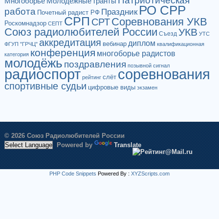
Многоборье
Молодёжные гранты
РО СРР
работа
Праздник
Почетный радист РФ
СРП
Соревнования УКВ
СРТ
Роскомнадзор
СЕПТ
Союз радиолюбителей России
УКВ
Съезд
УТС
аккредитация
диплом
вебинар
ФГУП "ГРЧЦ"
квалификационная
конференция
многоборье радистов
категория
молодёжь
поздравления
позывной сигнал
радиоспорт
соревнования
слёт
рейтинг
спортивные судьи
цифровые виды
экзамен
© 2026 Союз Радиолюбителей России
Powered by
Translate
PHP Code Snippets
Powered By :
XYZScripts.com