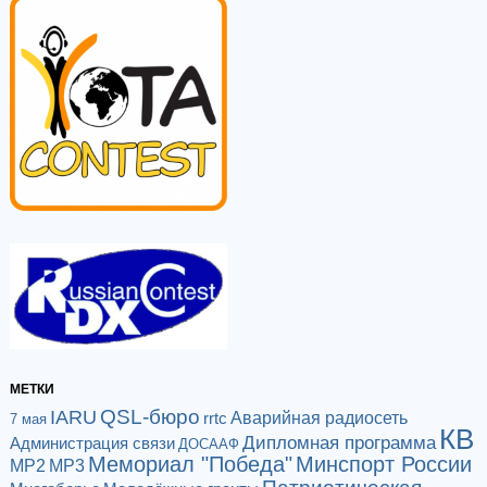
МЕТКИ
QSL-бюро
IARU
Аварийная радиосеть
rrtc
7 мая
КВ
Дипломная программа
Администрация связи
ДОСААФ
Мемориал "Победа"
Минспорт России
МР2
МР3
Патриотическая