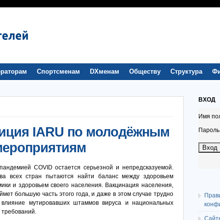
раторам
Спортсменам
DXменам
Обществу
Структура
Ф
ВХОД
Имя по
иция IARU по молодёжным
Пароль
мероприятиям
пандемией COVID остается серьезной и непредсказуемой.
тва всех стран пытаются найти баланс между здоровьем
мики и здоровьем своего населения. Вакцинация населения,
ймет большую часть этого года, и даже в этом случае трудно
Прав
ь влияние мутировавших штаммов вируса и национальных
конф
 требований.
Сайт