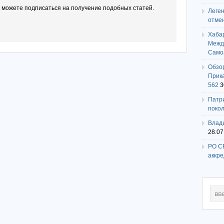
ы можете подписаться на получение подобных статей.
Леге
отме
Хаба
Между
Само
Обзо
Прика
562
3
Патри
поко
Влади
28.07
РО СР
аккр