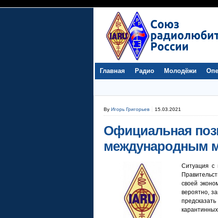
Главная
Радио
Молодёжи
Опе
By
Игорь Григорьев
15.03.2021
Официальная поз
международным 
Ситуация с 
Правительс
своей эконо
вероятно, за
предсказат
карантинных