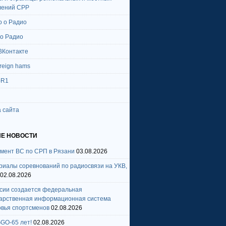
лений СРР
о о Радио
 о Радио
ВКонтакте
oreign hams
-R1
 сайта
Е НОВОСТИ
амент ВС по СРП в Рязани
03.08.2026
риалы соревнований по радиосвязи на УКВ,
02.08.2026
ссии создается федеральная
дарственная информационная система
овья спортсменов
02.08.2026
GO-65 лет!
02.08.2026