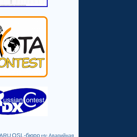
QSL-бюро
IARU
Аварийная
rrtc