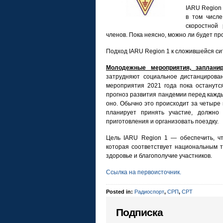
IARU Region
в том числе
скоростной
членов. Пока неясно, можно ли будет п
Подход IARU Region 1 к сложившейся си
Молодежные мероприятия, заплани
затрудняют социальное дистанцирова
мероприятия 2021 года пока останутс
прогноз развития пандемии перед кажд
оно. Обычно это происходит за четыре 
планирует принять участие, должно
приготовления и организовать поездку.
Цель IARU Region 1 — обеспечить, ч
которая соответствует национальным 
здоровье и благополучие участников.
Ссылка на первоисточник.
Posted in:
Радиоспорт
,
СРП
,
СРТ
Подписка