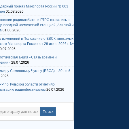
ндарный приказ Минспорта России № 663
нён
01.08.2026
ровские радиолюбители РТРС связались с
народной космической станцией, Аляской и
а
01.08.2026
р изменений в Положение о ЕВСК, вносимых
зом Минспорта России от 29 июня 2026 г. №
0.07.2026
отическая акция «Связь времен и
лений»
28.07.2026
миру Семеновичу Чукову (R3CA) – 80 лет!
.2026
Р по Тульской области отметило
едитацию радиофестивалем
26.07.2026