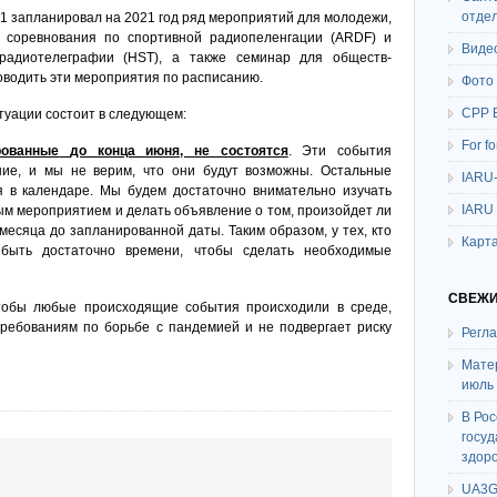
отде
 1 запланировал на 2021 год ряд мероприятий для молодежи,
 соревнования по спортивной радиопеленгации (ARDF) и
Виде
 радиотелеграфии (HST), а также семинар для обществ-
роводить эти мероприятия по расписанию.
Фото
СРР 
туации состоит в следующем:
For f
рованные
до конца июня, не состоятся
. Эти события
ние, и мы не верим, что они будут возможны. Остальные
IARU
я в календаре. Мы будем достаточно внимательно изучать
IARU
ым мероприятием и делать объявление о том, произойдет ли
месяца до запланированной даты. Таким образом, у тех, кто
Карта
 быть достаточно времени, чтобы сделать необходимые
СВЕЖИ
тобы любые происходящие события происходили в среде,
требованиям по борьбе с пандемией и не подвергает риску
Регл
Мате
июль
В Ро
госу
здор
UA3G