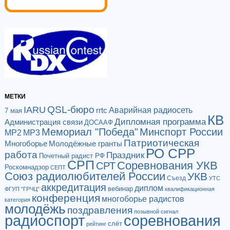
МЕТКИ
QSL-бюро
IARU
Аварийная радиосеть
rrtc
7 мая
КВ
Дипломная программа
Администрация связи
ДОСААФ
Мемориал "Победа"
Минспорт России
МР2
МР3
Патриотическая
Многоборье
Молодёжные гранты
РО СРР
работа
Праздник
Почетный радист РФ
СРП
Соревнования УКВ
СРТ
Роскомнадзор
СЕПТ
Союз радиолюбителей России
УКВ
Съезд
УТС
аккредитация
диплом
вебинар
ФГУП "ГРЧЦ"
квалификационная
конференция
многоборье радистов
категория
молодёжь
поздравления
позывной сигнал
радиоспорт
соревнования
слёт
рейтинг