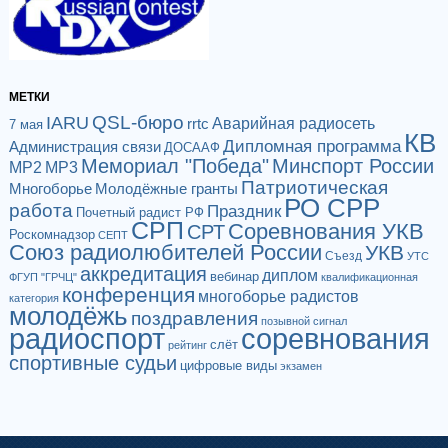
МЕТКИ
QSL-бюро
IARU
Аварийная радиосеть
rrtc
7 мая
КВ
Дипломная программа
Администрация связи
ДОСААФ
Мемориал "Победа"
Минспорт России
МР2
МР3
Патриотическая
Многоборье
Молодёжные гранты
РО СРР
работа
Праздник
Почетный радист РФ
СРП
Соревнования УКВ
СРТ
Роскомнадзор
СЕПТ
Союз радиолюбителей России
УКВ
Съезд
УТС
аккредитация
диплом
вебинар
ФГУП "ГРЧЦ"
квалификационная
конференция
многоборье радистов
категория
молодёжь
поздравления
позывной сигнал
радиоспорт
соревнования
слёт
рейтинг
спортивные судьи
цифровые виды
экзамен