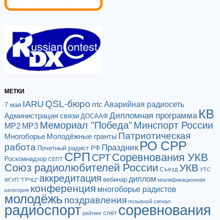
МЕТКИ
QSL-бюро
IARU
Аварийная радиосеть
rrtc
7 мая
КВ
Дипломная программа
Администрация связи
ДОСААФ
Мемориал "Победа"
Минспорт России
МР2
МР3
Патриотическая
Многоборье
Молодёжные гранты
РО СРР
работа
Праздник
Почетный радист РФ
СРП
Соревнования УКВ
СРТ
Роскомнадзор
СЕПТ
Союз радиолюбителей России
УКВ
Съезд
УТС
аккредитация
диплом
вебинар
ФГУП "ГРЧЦ"
квалификационная
конференция
многоборье радистов
категория
молодёжь
поздравления
позывной сигнал
радиоспорт
соревнования
слёт
рейтинг