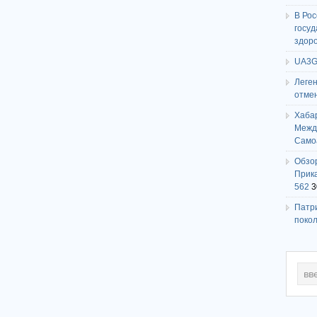
В Ро
госу
здор
UA3G
Леге
отме
Хаба
Между
Само
Обзо
Прика
562
3
Патри
поко