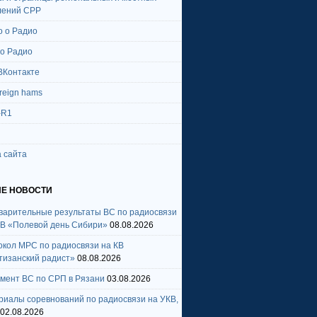
лений СРР
о о Радио
 о Радио
ВКонтакте
oreign hams
-R1
 сайта
Е НОВОСТИ
варительные результаты ВС по радиосвязи
КВ «Полевой день Сибири»
08.08.2026
окол МРС по радиосвязи на КВ
тизанский радист»
08.08.2026
амент ВС по СРП в Рязани
03.08.2026
риалы соревнований по радиосвязи на УКВ,
02.08.2026