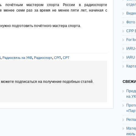
отде
ть почётным мастером спорта России в радиоспорте
е менее семи раз за время не менее пяти лет, начиная с
Виде
Фото
нужно подготовить почётного мастера спорта.
СРР 
For f
IARU
IARU
В
,
Радиосвязь на УКВ
,
Радиоспорт
,
СРП
,
СРТ
Карта
ы можете подписаться на получение подобных статей.
СВЕЖИ
Пред
на У
Прот
«Пар
Регл
Мате
июль