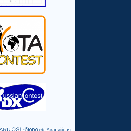
QSL-бюро
IARU
Аварийная
rrtc