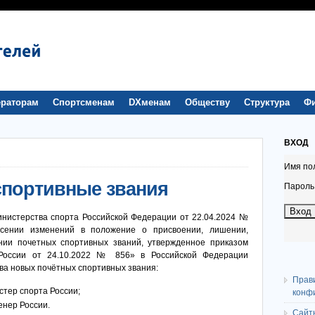
раторам
Спортсменам
DXменам
Обществу
Структура
Ф
ВХОД
Имя по
спортивные звания
Пароль
нистерства спорта Российской Федерации от 22.04.2024 №
сении изменений в положение о присвоении, лишении,
нии почетных спортивных званий, утвержденное приказом
России от 24.10.2022 № 856» в Российской Федерации
ва новых почётных спортивных звания:
Прав
стер спорта России;
конф
енер России.
Сайт