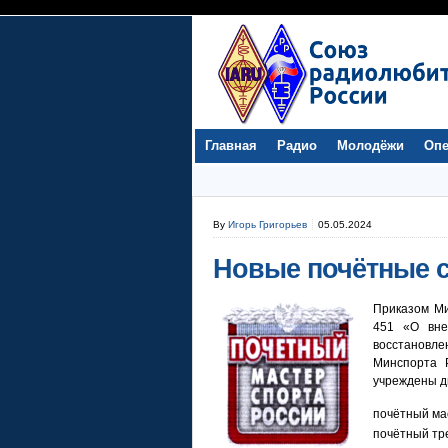
Главная
Радио
Молодёжи
Опе
By
Игорь Григорьев
05.05.2024
Новые почётные 
Приказом Ми
451 «О вне
восстановле
Минспорта 
учреждены д
почётный ма
почётный тр