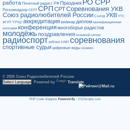
РО СРР
работа
Праздник
Почетный радист РФ
СРП
Соревнования УКВ
СРТ
Роскомнадзор
СЕПТ
Союз радиолюбителей России
УКВ
Съезд
УТС
аккредитация
диплом
вебинар
ФГУП "ГРЧЦ"
квалификационная
конференция
многоборье радистов
категория
молодёжь
поздравления
позывной сигнал
радиоспорт
соревнования
слёт
рейтинг
спортивные судьи
цифровые виды
экзамен
© 2026 Союз Радиолюбителей России
Powered by
Translate
PHP Code Snippets
Powered By :
XYZScripts.com