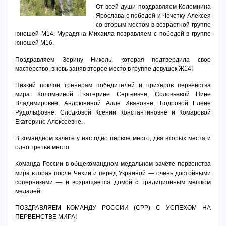
От всей души поздравляем Коломнина
Ярослава с победой и Чечетку Алексея
со вторым местом в возрастной группе
юношей М14. Мурадяна Михаила позравляем с победой в группе
юношей М16.
Поздравляем Зорину Николь, которая подтвердила свое
мастерство, вновь заняв второе место в группе девушек Ж14!
Низкий поклон тренерам победителей и призёров первенства
мира: Коломниной Екатерине Сергеевне, Соловьевой Нине
Владимировне, Андрюниной Алле Ивановне, Бодровой Елене
Рудольфовне, Слодковой Ксении Константиновне и Комаровой
Екатерине Алексеевне.
В командном зачете у нас одно первое место, два вторых места и
одно третье место
Команда России в общекомандном медальном зачёте первенства
мира вторая после Чехии и перед Украиной — очень достойными
соперниками — и возращается домой с традиционным мешком
медалей.
ПОЗДРАВЛЯЕМ КОМАНДУ РОССИИ (СРР) С УСПЕХОМ НА
ПЕРВЕНСТВЕ МИРА!