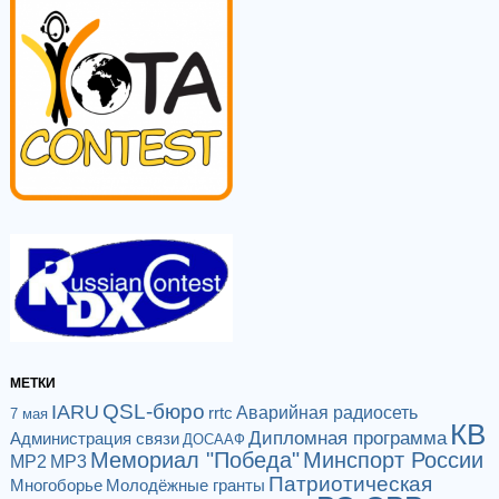
МЕТКИ
QSL-бюро
IARU
Аварийная радиосеть
rrtc
7 мая
КВ
Дипломная программа
Администрация связи
ДОСААФ
Мемориал "Победа"
Минспорт России
МР2
МР3
Патриотическая
Многоборье
Молодёжные гранты