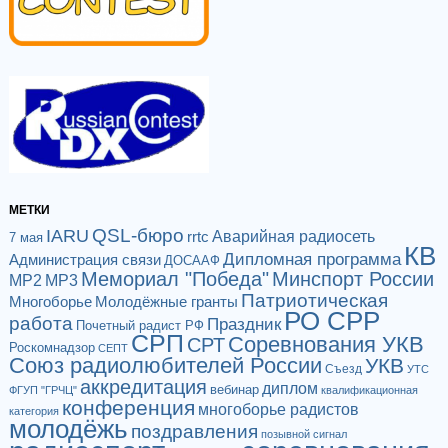
МЕТКИ
QSL-бюро
IARU
Аварийная радиосеть
rrtc
7 мая
КВ
Дипломная программа
Администрация связи
ДОСААФ
Мемориал "Победа"
Минспорт России
МР2
МР3
Патриотическая
Многоборье
Молодёжные гранты
РО СРР
работа
Праздник
Почетный радист РФ
СРП
Соревнования УКВ
СРТ
Роскомнадзор
СЕПТ
Союз радиолюбителей России
УКВ
Съезд
УТС
аккредитация
диплом
вебинар
ФГУП "ГРЧЦ"
квалификационная
конференция
многоборье радистов
категория
молодёжь
поздравления
позывной сигнал