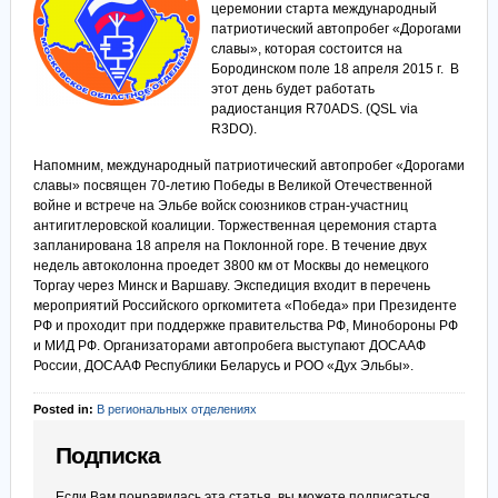
церемонии старта международный
патриотический автопробег «Дорогами
славы», которая состоится на
Бородинском поле 18 апреля 2015 г. В
этот день будет работать
радиостанция R70ADS. (QSL via
R3DO).
Напомним, международный патриотический автопробег «Дорогами
славы» посвящен 70-летию Победы в Великой Отечественной
войне и встрече на Эльбе войск союзников стран-участниц
антигитлеровской коалиции. Торжественная церемония старта
запланирована 18 апреля на Поклонной горе. В течение двух
недель автоколонна проедет 3800 км от Москвы до немецкого
Торгау через Минск и Варшаву. Экспедиция входит в перечень
мероприятий Российского оргкомитета «Победа» при Президенте
РФ и проходит при поддержке правительства РФ, Минобороны РФ
и МИД РФ. Организаторами автопробега выступают ДОСААФ
России, ДОСААФ Республики Беларусь и РОО «Дух Эльбы».
Posted in:
В региональных отделениях
Подписка
Если Вам понравилась эта статья, вы можете подписаться