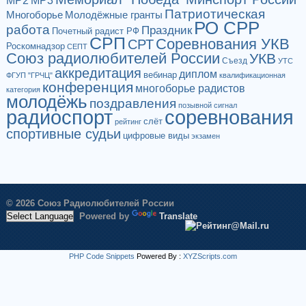
МР2
МР3
Патриотическая
Многоборье
Молодёжные гранты
РО СРР
работа
Праздник
Почетный радист РФ
СРП
Соревнования УКВ
СРТ
Роскомнадзор
СЕПТ
Союз радиолюбителей России
УКВ
Съезд
УТС
аккредитация
диплом
вебинар
ФГУП "ГРЧЦ"
квалификационная
конференция
многоборье радистов
категория
молодёжь
поздравления
позывной сигнал
радиоспорт
соревнования
слёт
рейтинг
спортивные судьи
цифровые виды
экзамен
© 2026 Союз Радиолюбителей России
Powered by
Translate
PHP Code Snippets
Powered By :
XYZScripts.com