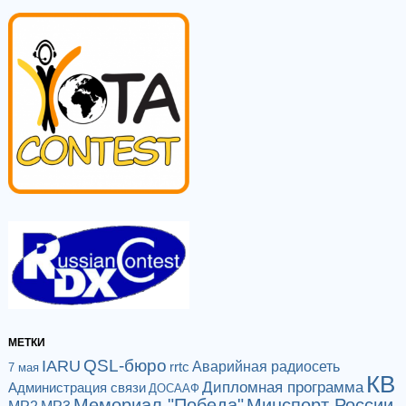
МЕТКИ
QSL-бюро
IARU
Аварийная радиосеть
rrtc
7 мая
КВ
Дипломная программа
Администрация связи
ДОСААФ
Мемориал "Победа"
Минспорт России