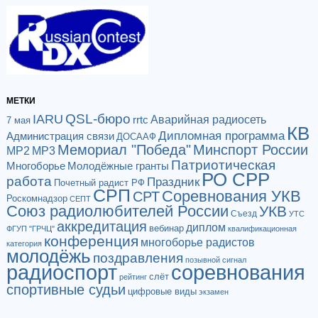
МЕТКИ
QSL-бюро
IARU
Аварийная радиосеть
rrtc
7 мая
КВ
Дипломная программа
Администрация связи
ДОСААФ
Мемориал "Победа"
Минспорт России
МР2
МР3
Патриотическая
Многоборье
Молодёжные гранты
РО СРР
работа
Праздник
Почетный радист РФ
СРП
Соревнования УКВ
СРТ
Роскомнадзор
СЕПТ
Союз радиолюбителей России
УКВ
Съезд
УТС
аккредитация
диплом
вебинар
ФГУП "ГРЧЦ"
квалификационная
конференция
многоборье радистов
категория
молодёжь
поздравления
позывной сигнал
радиоспорт
соревнования
слёт
рейтинг
спортивные судьи
цифровые виды
экзамен