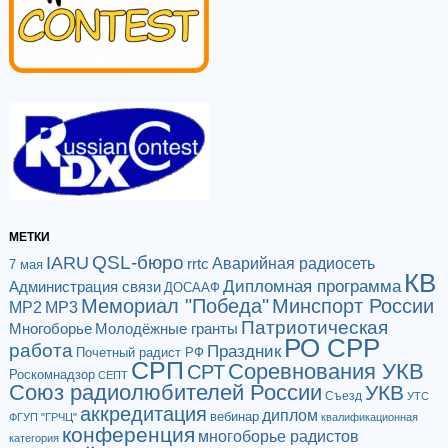
МЕТКИ
QSL-бюро
IARU
Аварийная радиосеть
rrtc
7 мая
КВ
Дипломная программа
Администрация связи
ДОСААФ
Мемориал "Победа"
Минспорт России
МР2
МР3
Патриотическая
Многоборье
Молодёжные гранты
РО СРР
работа
Праздник
Почетный радист РФ
СРП
Соревнования УКВ
СРТ
Роскомнадзор
СЕПТ
Союз радиолюбителей России
УКВ
Съезд
УТС
аккредитация
диплом
вебинар
ФГУП "ГРЧЦ"
квалификационная
конференция
многоборье радистов
категория